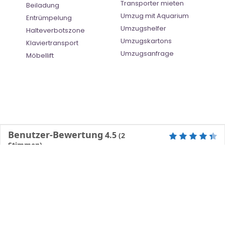
Transporter mieten
Beiladung
Umzug mit Aquarium
Entrümpelung
Umzugshelfer
Halteverbotszone
Umzugskartons
Klaviertransport
Umzugsanfrage
Möbellift
Benutzer-Bewertung
4.5
(
2
Stimmen)
©
Umzugsunternehmen Erfurt
- All Right Reserved
Ratgeber
| |
Impressum
|
Datenschutz