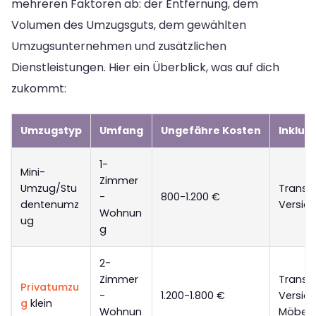
mehreren Faktoren ab: der Entfernung, dem
Volumen des Umzugsguts, dem gewählten
Umzugsunternehmen und zusätzlichen
Dienstleistungen. Hier ein Überblick, was auf dich
zukommt:
Umzugstyp
Umfang
Ungefähre Kosten
Inklud
1-
Mini-
Zimmer
Umzug/Stu
Transpo
-
800-1.200 €
dentenumz
Versic
Wohnun
ug
g
2-
Zimmer
Transpo
Privatumzu
-
1.200-1.800 €
Versich
g
klein
Wohnun
Möbel