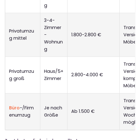
g
3-4-
Zimmer
Transpo
Privatumzu
-
1.800-2.800 €
Versich
g mittel
Wohnun
Möbel
g
Transpo
Privatumzu
Haus/5+
Versich
2.800-4.000 €
g groß
Zimmer
komple
Möbel
Transpo
Büro
-/Firm
Je nach
Versich
Ab 1.500 €
enumzug
Größe
Wochen
möglic