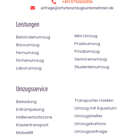
+4915792632836
anfrage@erfurterumzugsunternehmen.de
Leistungen
Mini Umzug
Behördenumzug
Praxisumzug
Büroumzug
Privatumzug
Fernumzug
Seniorenumzug
Firmenumzug
Studentenumzug
Laborumzug
Umzugsservice
Transporter mieten
Beiladung
Umzug mit Aquarium
Entrümpelung
Umzugshelfer
Halteverbotszone
Umzugskartons
Klaviertransport
Umzugsanfrage
Möbellift