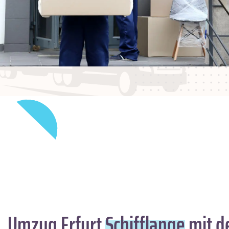
Umzug Erfurt
Schifflange
mit d