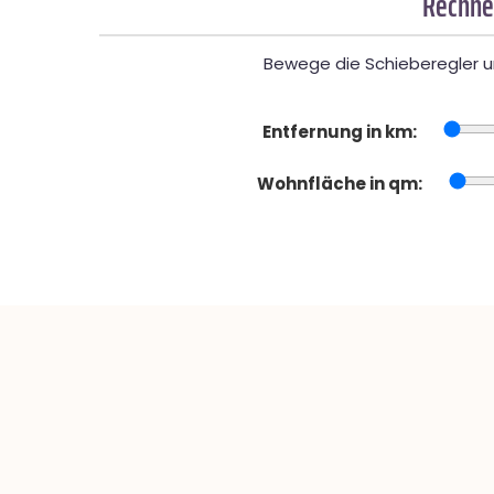
Rechner
Bewege die Schieberegler un
Entfernung in km:
Wohnfläche in qm: