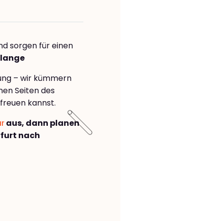
nd sorgen für einen
flange
rung – wir kümmern
önen Seiten des
freuen kannst.
ar
aus, dann planen
furt nach