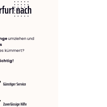
rfurt nach
ange
umziehen und
s
lles kümmert?
richtig!
Günstiger Service
Zuverlässige Hilfe