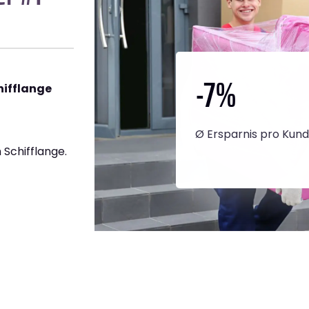
-7
%
hifflange
Ø Ersparnis pro Kun
Schifflange.