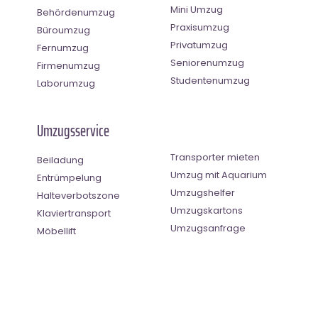
Mini Umzug
Behördenumzug
Praxisumzug
Büroumzug
Privatumzug
Fernumzug
Seniorenumzug
Firmenumzug
Studentenumzug
Laborumzug
Umzugsservice
Transporter mieten
Beiladung
Umzug mit Aquarium
Entrümpelung
Umzugshelfer
Halteverbotszone
Umzugskartons
Klaviertransport
Umzugsanfrage
Möbellift