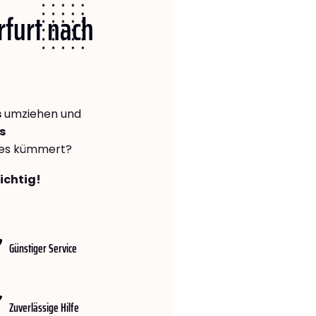
rfurt nach
s
umziehen und
s
lles kümmert?
richtig!
Günstiger Service
Zuverlässige Hilfe