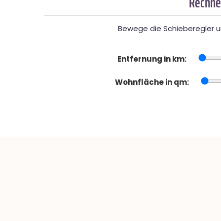
Rechner
Bewege die Schieberegler un
Entfernung in km:
Wohnfläche in qm: