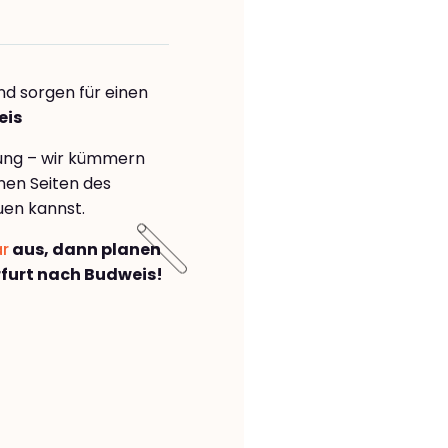
nd sorgen für einen
eis
rung – wir kümmern
önen Seiten des
uen kannst.
ar
aus, dann planen
furt nach Budweis!