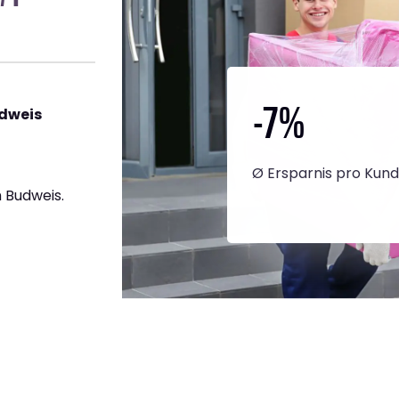
-7
%
udweis
Ø Ersparnis pro Kun
 Budweis.