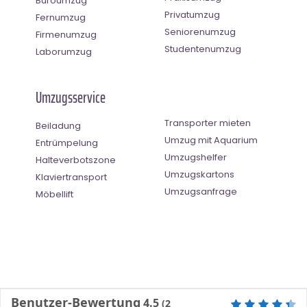
Büroumzug
Privatumzug
Fernumzug
Seniorenumzug
Firmenumzug
Studentenumzug
Laborumzug
Umzugsservice
Transporter mieten
Beiladung
Umzug mit Aquarium
Entrümpelung
Umzugshelfer
Halteverbotszone
Umzugskartons
Klaviertransport
Umzugsanfrage
Möbellift
Benutzer-Bewertung
4.5
(
2