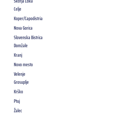
Škofja Loka
Celje
Koper/Capodistria
Nova Gorica
Slovenska Bistrica
Domžale
Kranj
Novo mesto
Velenje
Grosuplje
Krško
Ptuj
Žalec