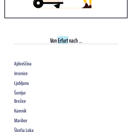
Von
Erfurt
nach ...
Ajdovščina
Jesenice
Ljubljana
Šentjur
Brežice
Kamnik
Maribor
Škofja Loka