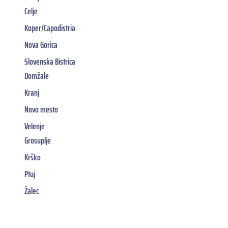
Celje
Koper/Capodistria
Nova Gorica
Slovenska Bistrica
Domžale
Kranj
Novo mesto
Velenje
Grosuplje
Krško
Ptuj
Žalec