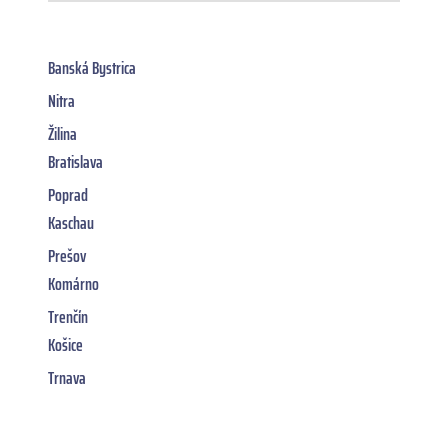
Banská Bystrica
Nitra
Žilina
Bratislava
Poprad
Kaschau
Prešov
Komárno
Trenčín
Košice
Trnava