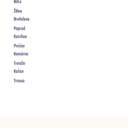
Nitra
Žilina
Bratislava
Poprad
Kaschau
Prešov
Komárno
Trenčín
Košice
Trnava