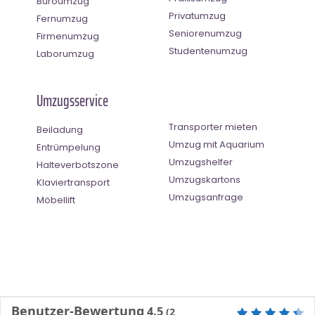
Büroumzug
Privatumzug
Fernumzug
Seniorenumzug
Firmenumzug
Studentenumzug
Laborumzug
Umzugsservice
Transporter mieten
Beiladung
Umzug mit Aquarium
Entrümpelung
Umzugshelfer
Halteverbotszone
Umzugskartons
Klaviertransport
Umzugsanfrage
Möbellift
Benutzer-Bewertung
4.5
(
2