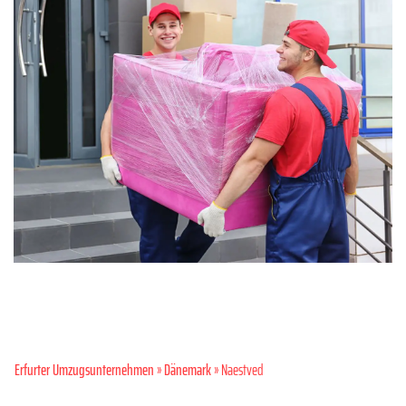
Erfurter Umzugsunternehmen
»
Dänemark
» Naestved