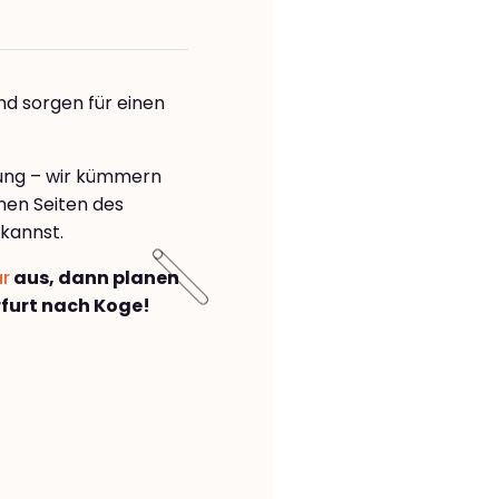
nd sorgen für einen
rung – wir kümmern
önen Seiten des
kannst.
ar
aus, dann planen
furt nach Koge!