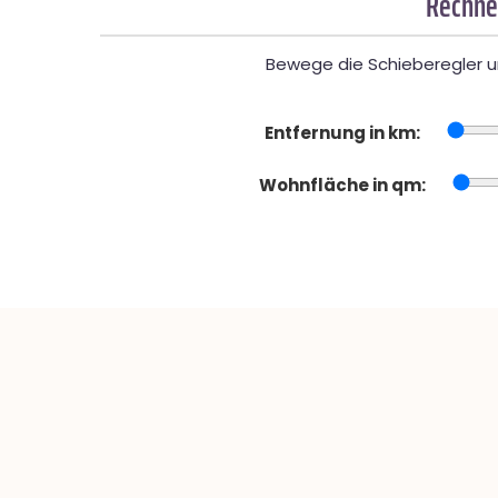
Rechner
Bewege die Schieberegler un
Entfernung in km:
Wohnfläche in qm: