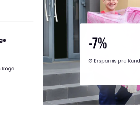
-7
%
oge
Ø Ersparnis pro Kun
 Koge.