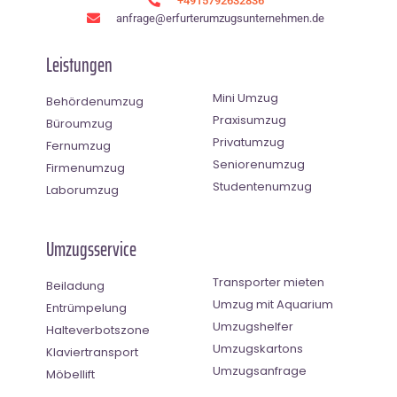
+4915792632836
anfrage@erfurterumzugsunternehmen.de
Leistungen
Mini Umzug
Behördenumzug
Praxisumzug
Büroumzug
Privatumzug
Fernumzug
Seniorenumzug
Firmenumzug
Studentenumzug
Laborumzug
Umzugsservice
Transporter mieten
Beiladung
Umzug mit Aquarium
Entrümpelung
Umzugshelfer
Halteverbotszone
Umzugskartons
Klaviertransport
Umzugsanfrage
Möbellift