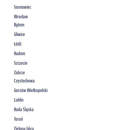
Sosnowiec
Wrocław
Bytom
Gliwice
Łódź
Radom
Szczecin
Zabrze
Częstochowa
Gorzów Wielkopolski
Lublin
Ruda Śląska
Toruń
Zielona Góra