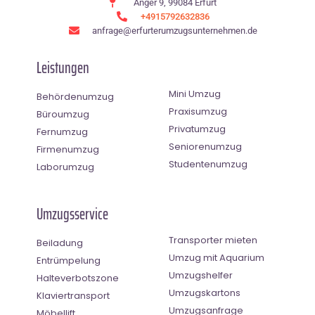
Anger 9, 99084 Erfurt
+4915792632836
anfrage@erfurterumzugsunternehmen.de
Leistungen
Mini Umzug
Behördenumzug
Praxisumzug
Büroumzug
Privatumzug
Fernumzug
Seniorenumzug
Firmenumzug
Studentenumzug
Laborumzug
Umzugsservice
Transporter mieten
Beiladung
Umzug mit Aquarium
Entrümpelung
Umzugshelfer
Halteverbotszone
Umzugskartons
Klaviertransport
Umzugsanfrage
Möbellift