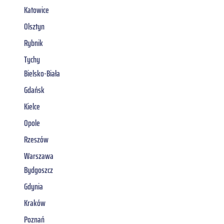
Katowice
Olsztyn
Rybnik
Tychy
Bielsko-Biała
Gdańsk
Kielce
Opole
Rzeszów
Warszawa
Bydgoszcz
Gdynia
Kraków
Poznań