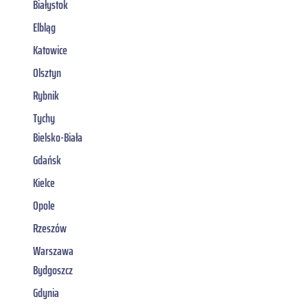
Białystok
Elbląg
Katowice
Olsztyn
Rybnik
Tychy
Bielsko-Biała
Gdańsk
Kielce
Opole
Rzeszów
Warszawa
Bydgoszcz
Gdynia