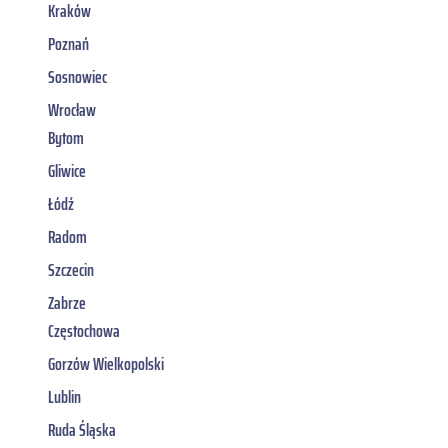
Kraków
Poznań
Sosnowiec
Wrocław
Bytom
Gliwice
Łódź
Radom
Szczecin
Zabrze
Częstochowa
Gorzów Wielkopolski
Lublin
Ruda Śląska