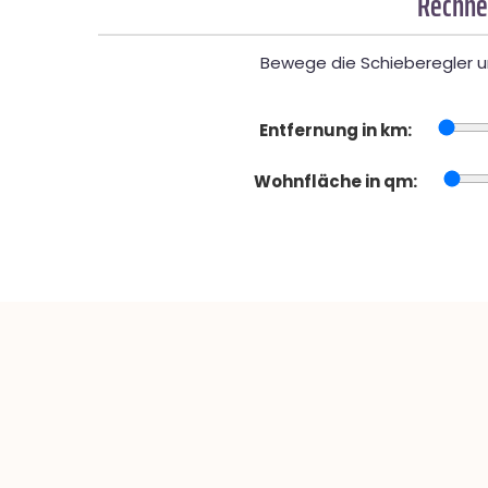
Rechner
Bewege die Schieberegler un
Entfernung in km:
Wohnfläche in qm: