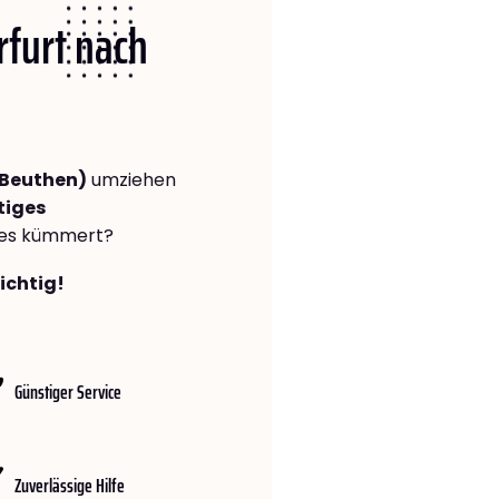
rfurt nach
(Beuthen)
umziehen
tiges
lles kümmert?
richtig!
Günstiger Service
Zuverlässige Hilfe