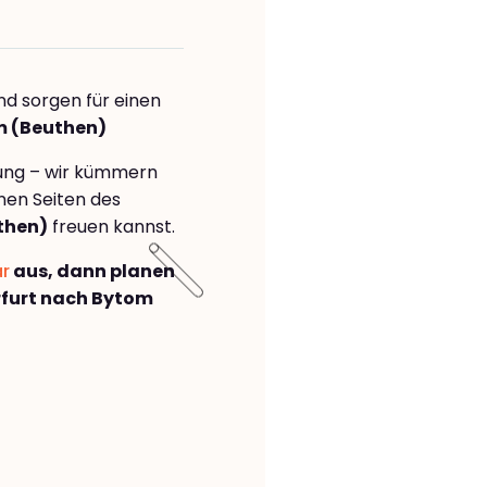
nd sorgen für einen
m (Beuthen)
rung – wir kümmern
önen Seiten des
then)
freuen kannst.
ar
aus, dann planen
furt nach Bytom