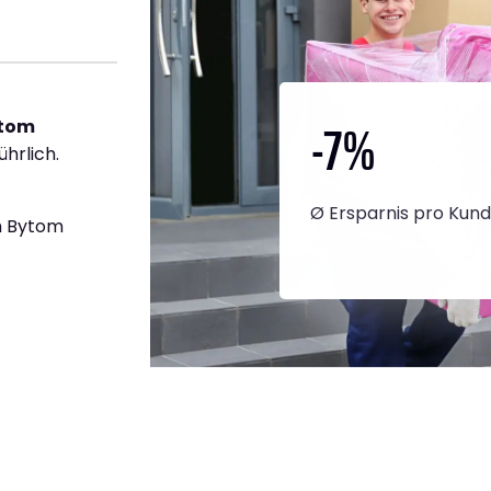
-7
%
ytom
ührlich.
Ø Ersparnis pro Kun
h Bytom