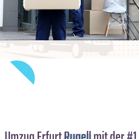
Umzug Erfurt
Rugell
mit der #1