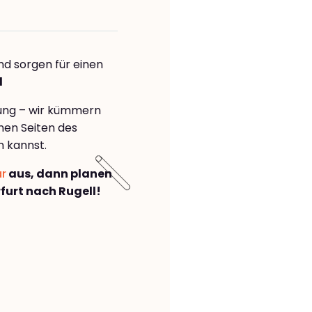
nd sorgen für einen
l
rung – wir kümmern
önen Seiten des
n kannst.
ar
aus, dann planen
urt nach Rugell!