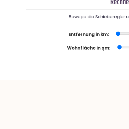
Rechner
Bewege die Schieberegler un
Entfernung in km:
Wohnfläche in qm: