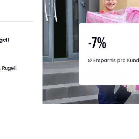
-7
%
gell
Ø Ersparnis pro Kun
Rugell.