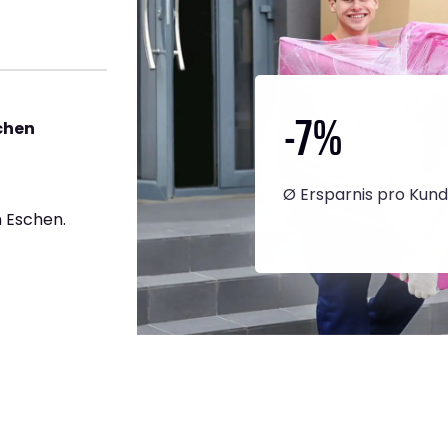
-7
%
chen
Ø Ersparnis pro Kun
 Eschen.