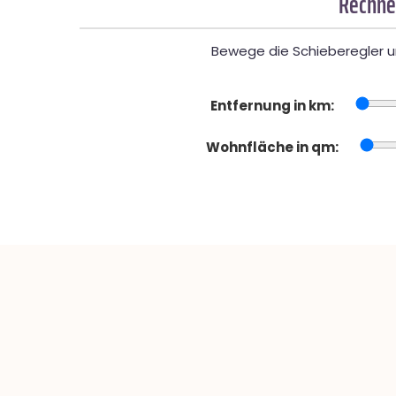
Rechner
Bewege die Schieberegler un
Entfernung in km:
Wohnfläche in qm: