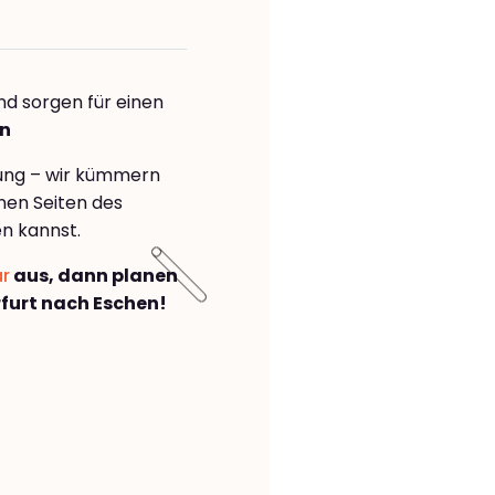
nd sorgen für einen
en
rung – wir kümmern
önen Seiten des
n kannst.
ar
aus, dann planen
furt nach Eschen!