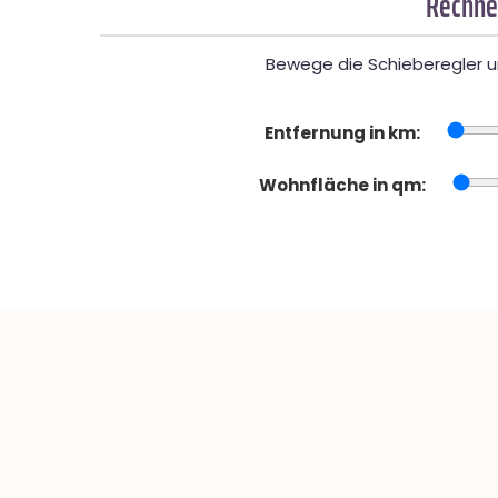
Rechner
Bewege die Schieberegler un
Entfernung in km:
Wohnfläche in qm: