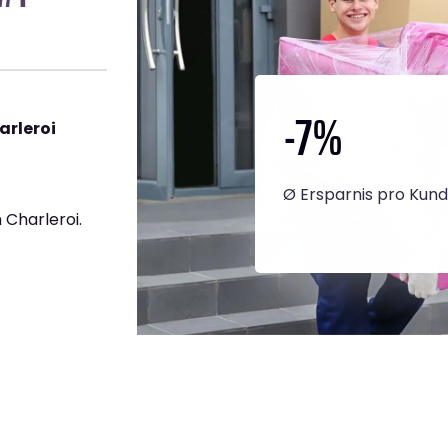
-7
%
arleroi
Ø Ersparnis pro Kun
Charleroi.