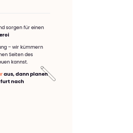
nd sorgen für einen
eroi
rung – wir kümmern
önen Seiten des
euen kannst.
ar
aus, dann planen
furt nach