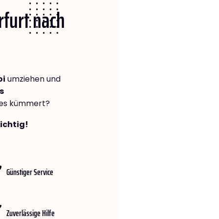
rfurt nach
oi
umziehen und
s
lles kümmert?
richtig!
Günstiger Service
Zuverlässige Hilfe