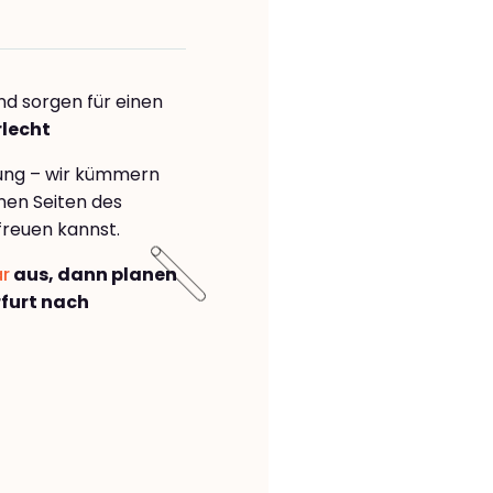
nd sorgen für einen
rlecht
rung – wir kümmern
önen Seiten des
freuen kannst.
ar
aus, dann planen
furt nach