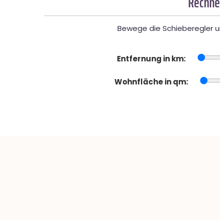
Rechner
Bewege die Schieberegler un
Entfernung in km:
Wohnfläche in qm: