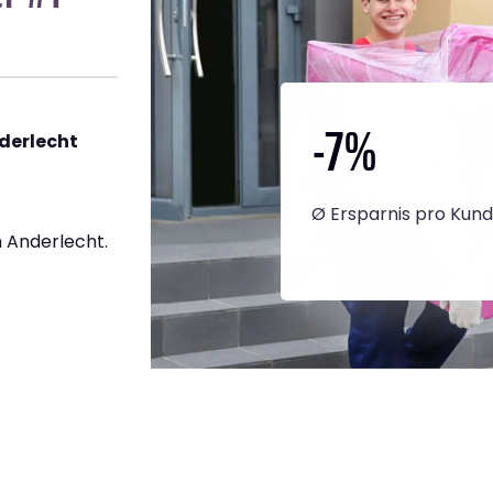
-7
%
derlecht
Ø Ersparnis pro Kun
 Anderlecht.