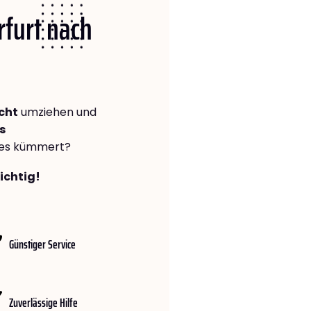
rfurt nach
cht
umziehen und
s
lles kümmert?
richtig!
Günstiger Service
Zuverlässige Hilfe