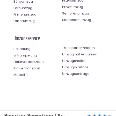
Praxisumzug
Büroumzug
Privatumzug
Fernumzug
Seniorenumzug
Firmenumzug
Studentenumzug
Laborumzug
Umzugsservice
Transporter mieten
Beiladung
Umzug mit Aquarium
Entrümpelung
Umzugshelfer
Halteverbotszone
Umzugskartons
Klaviertransport
Umzugsanfrage
Möbellift
Benutzer-Bewertung
4.5
(
2