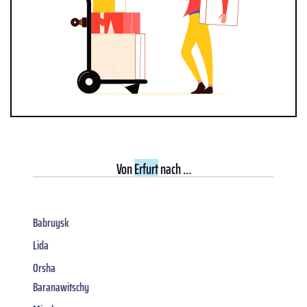
Von
Erfurt
nach ...
Babruysk
Lida
Orsha
Baranawitschy