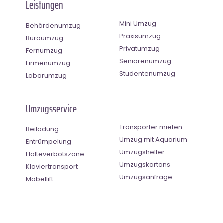
Leistungen
Mini Umzug
Behördenumzug
Praxisumzug
Büroumzug
Privatumzug
Fernumzug
Seniorenumzug
Firmenumzug
Studentenumzug
Laborumzug
Umzugsservice
Transporter mieten
Beiladung
Umzug mit Aquarium
Entrümpelung
Umzugshelfer
Halteverbotszone
Umzugskartons
Klaviertransport
Umzugsanfrage
Möbellift