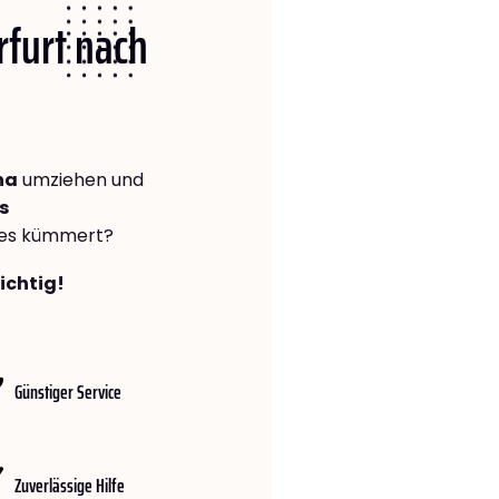
rfurt nach
na
umziehen und
s
lles kümmert?
richtig!
Günstiger Service
Zuverlässige Hilfe