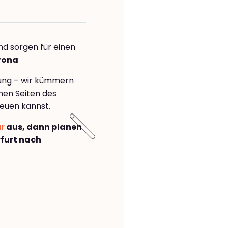
nd sorgen für einen
krona
rung – wir kümmern
önen Seiten des
euen kannst.
ar
aus, dann planen
furt nach