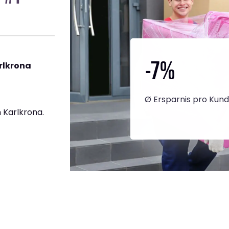
-7
%
rlkrona
Ø Ersparnis pro Kun
 Karlkrona.