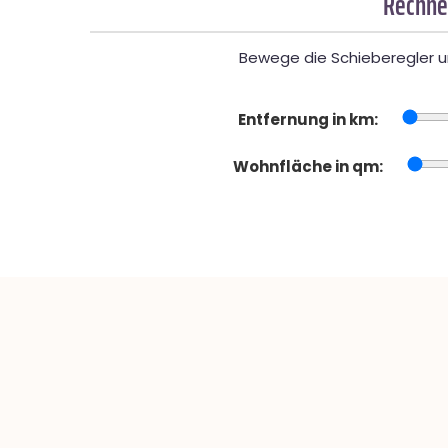
Rechner
Bewege die Schieberegler un
Entfernung in km:
Wohnfläche in qm: