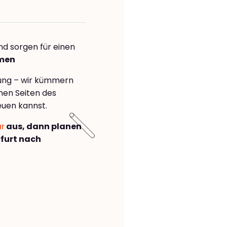
nd sorgen für einen
umen
rung – wir kümmern
önen Seiten des
euen kannst.
ar
aus, dann planen
furt nach