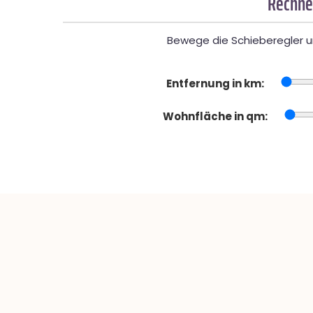
Rechner
Bewege die Schieberegler un
Entfernung in km:
Wohnfläche in qm: