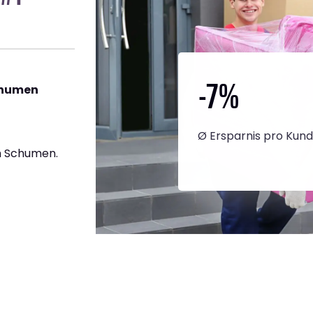
-7
%
chumen
Ø Ersparnis pro Kun
h Schumen.