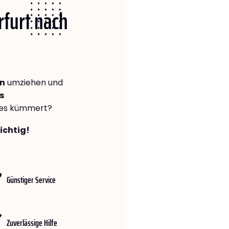
rfurt nach
en
umziehen und
s
lles kümmert?
richtig!
Günstiger Service
Zuverlässige Hilfe