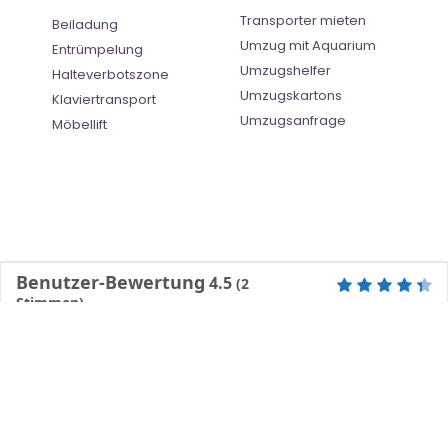
Transporter mieten
Beiladung
Umzug mit Aquarium
Entrümpelung
Umzugshelfer
Halteverbotszone
Umzugskartons
Klaviertransport
Umzugsanfrage
Möbellift
Benutzer-Bewertung
4.5
(
2
Stimmen)
©
Umzugsunternehmen Erfurt
- All Right Reserved
Ratgeber
| |
Impressum
|
Datenschutz