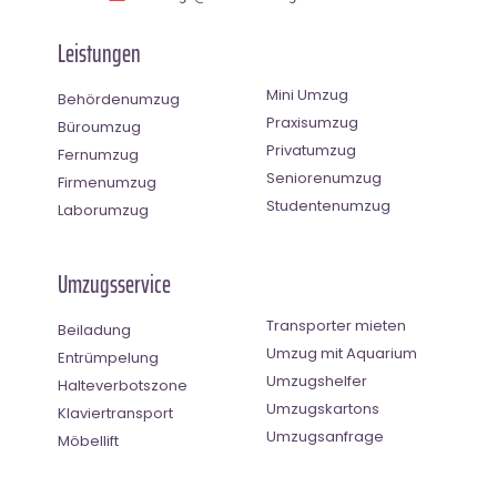
Leistungen
Mini Umzug
Behördenumzug
Praxisumzug
Büroumzug
Privatumzug
Fernumzug
Seniorenumzug
Firmenumzug
Studentenumzug
Laborumzug
Umzugsservice
Transporter mieten
Beiladung
Umzug mit Aquarium
Entrümpelung
Umzugshelfer
Halteverbotszone
Umzugskartons
Klaviertransport
Umzugsanfrage
Möbellift